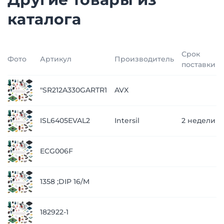
каталога
Срок
Фото
Артикул
Производитель
поставки
"SR212A330GARTR1
AVX
ISL6405EVAL2
Intersil
2 недели
ECG006F
1358 ;DIP 16/M
182922-1