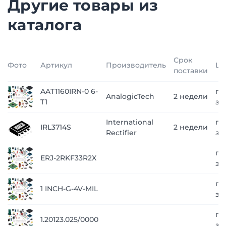
Другие товары из
каталога
Срок
Фото
Артикул
Производитель
Це
поставки
AAT1160IRN-0 6-
по
AnalogicTech
2 недели
T1
за
International
по
IRL3714S
2 недели
Rectifier
за
по
ERJ-2RKF33R2X
за
по
1 INCH-G-4V-MIL
за
по
1.20123.025/0000
за