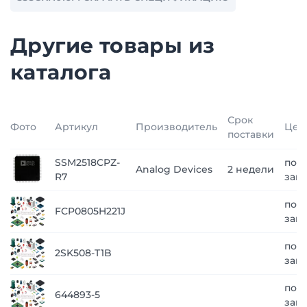
Другие товары из
каталога
Срок
Фото
Артикул
Производитель
Цен
поставки
SSM2518CPZ-
по
Analog Devices
2 недели
R7
зап
по
FCP0805H221J
зап
по
2SK508-T1B
зап
по
644893-5
зап