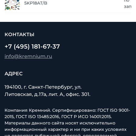
по
5KP18AT/B
запр
КОНТАКТЫ
+7 (495) 181-67-37
info@kremnium.ru
АДРЕС
194100, г. Санкт-Петербург, ул.
Литовская, д.17а, лит. А, офис. 301.
Компания Кремний. Сертифицировано: ГОСТ ISO 9001-
2015, ГОСТ ISO 13485:2016, ГОСТ Р ИСО 14001:2015.
Материалы данного сайта носят исключительно
информационный характер и ни при каких условиях
не являются публичной офертой, определяемой