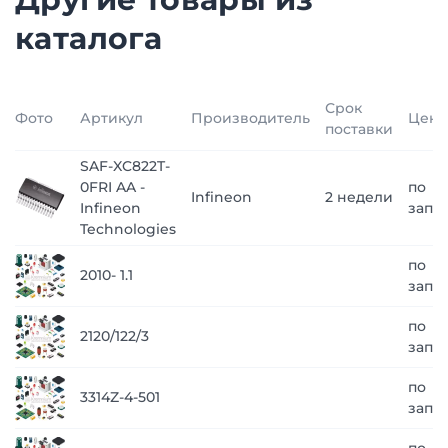
каталога
Срок
Фото
Артикул
Производитель
Цена
поставки
SAF-XC822T-
0FRI AA -
по
Infineon
2 недели
Infineon
запр
Technologies
по
2010- 1.1
запр
по
2120/122/3
запр
по
3314Z-4-501
запр