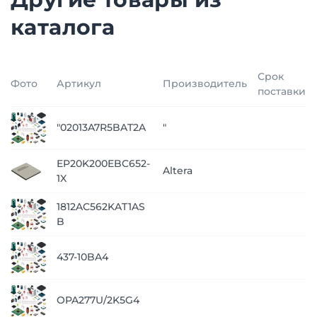
каталога
Срок
Фото
Артикул
Производитель
поставки
"02013A7R5BAT2A
"
EP20K200EBC652-
Altera
1X
1812AC562KAT1AS
B
437-10BA4
OPA277U/2K5G4