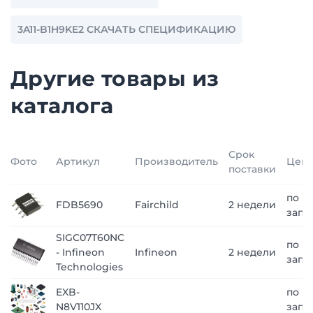
3A11-B1H9KE2 СКАЧАТЬ СПЕЦИФИКАЦИЮ
Другие товары из
каталога
Срок
Фото
Артикул
Производитель
Цен
поставки
по
FDB5690
Fairchild
2 недели
запр
SIGC07T60NC
по
- Infineon
Infineon
2 недели
запр
Technologies
EXB-
по
N8V110JX
запр