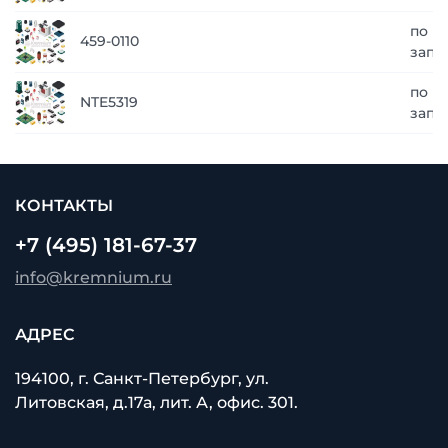
по
459-0110
запр
по
NTE5319
запр
КОНТАКТЫ
+7 (495) 181-67-37
info@kremnium.ru
АДРЕС
194100, г. Санкт-Петербург, ул.
Литовская, д.17а, лит. А, офис. 301.