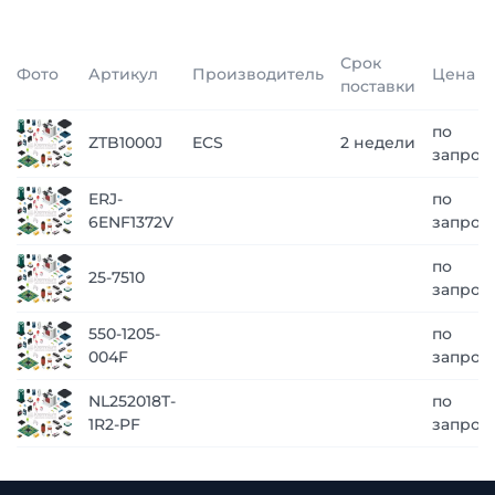
Срок
Фото
Артикул
Производитель
Цена
поставки
по
ZTB1000J
ECS
2 недели
запрос
ERJ-
по
6ENF1372V
запрос
по
25-7510
запрос
550-1205-
по
004F
запрос
NL252018T-
по
1R2-PF
запрос