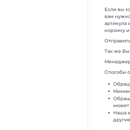
Если вы х
вам нужно
артикула 
корзину и
Отправить
Так же Вы
Менеджеры
Способы о
Обращ
Минима
Обраща
может 
Наша к
другие