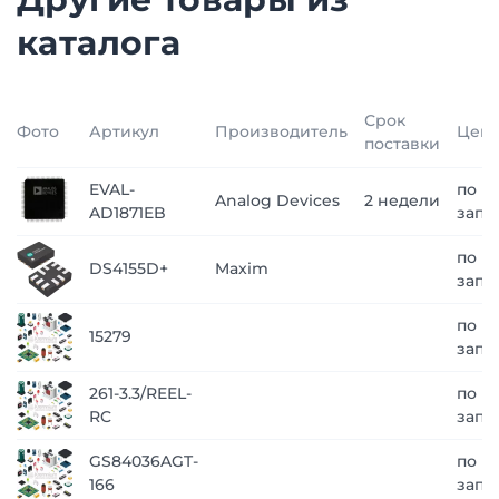
каталога
Срок
Фото
Артикул
Производитель
Цен
поставки
EVAL-
по
Analog Devices
2 недели
AD1871EB
запр
по
DS4155D+
Maxim
запр
по
15279
запр
261-3.3/REEL-
по
RC
запр
GS84036AGT-
по
166
запр