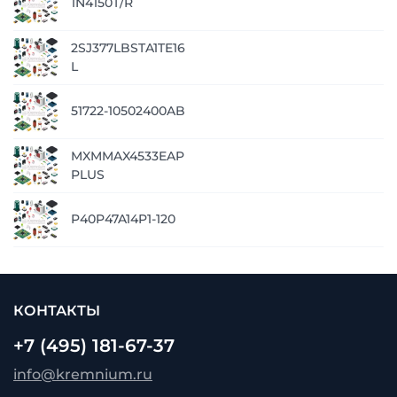
1N4150T/R
2SJ377LBSTA1TE16
L
51722-10502400AB
MXMMAX4533EAP
PLUS
P40P47A14P1-120
КОНТАКТЫ
+7 (495) 181-67-37
info@kremnium.ru