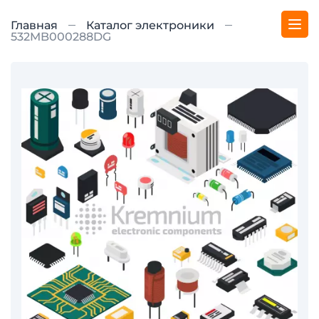
Главная
Каталог электроники
532MB000288DG