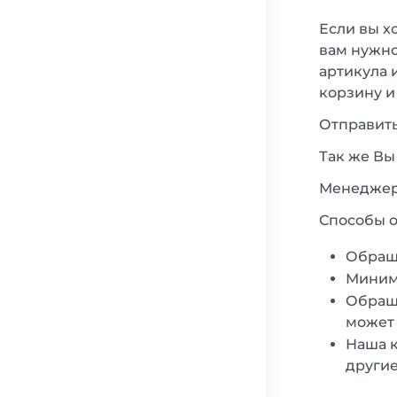
Если вы х
вам нужно
артикула 
корзину и
Отправить
Так же Вы
Менеджеры
Способы о
Обращ
Минима
Обраща
может 
Наша к
другие