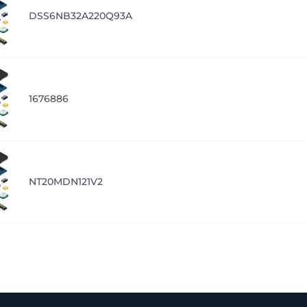
DSS6NB32A220Q93A
1676886
NT20MDN121V2