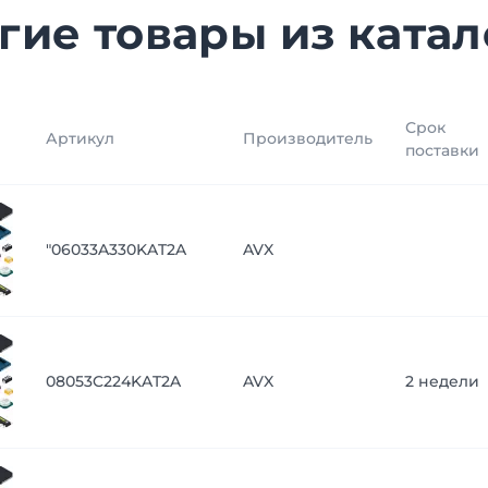
гие товары из катал
Срок
Артикул
Производитель
поставки
"06033A330KAT2A
AVX
08053C224KAT2A
AVX
2 недели