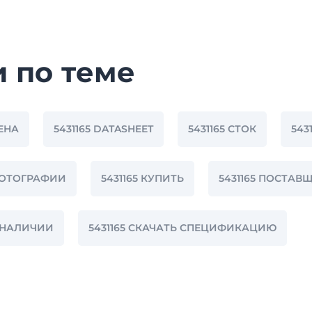
и по теме
ЦЕНА
5431165 DATASHEET
5431165 СТОК
543
 ФОТОГРАФИИ
5431165 КУПИТЬ
5431165 ПОСТАВ
В НАЛИЧИИ
5431165 СКАЧАТЬ СПЕЦИФИКАЦИЮ