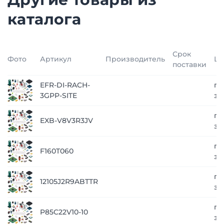
каталога
Срок
Фото
Артикул
Производитель
Це
поставки
EFR-DI-RACH-
по
3GPP-SITE
за
по
EXB-V8V3R3JV
за
по
F160T060
за
по
12105J2R9ABTTR
за
по
P85C22V10-10
за