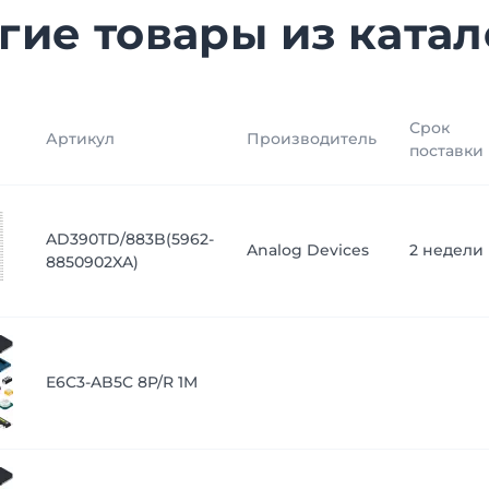
гие товары из катал
Срок
Артикул
Производитель
поставки
AD390TD/883B(5962-
Analog Devices
2 недели
8850902XA)
E6C3-AB5C 8P/R 1M