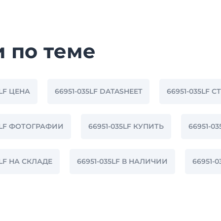
и по теме
5LF ЦЕНА
66951-035LF DATASHEET
66951-035LF С
35LF ФОТОГРАФИИ
66951-035LF КУПИТЬ
66951-0
5LF НА СКЛАДЕ
66951-035LF В НАЛИЧИИ
66951-