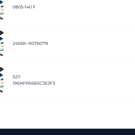
0805-140 F
2455R--90750719
527-
196NFPA5B5C3E3F3