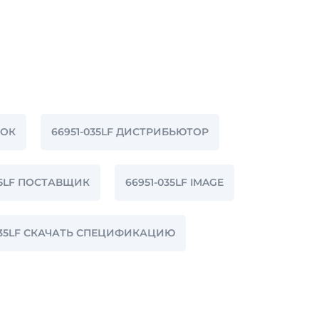
ТОК
66951-035LF ДИСТРИБЬЮТОР
35LF ПОСТАВЩИК
66951-035LF IMAGE
035LF СКАЧАТЬ СПЕЦИФИКАЦИЮ