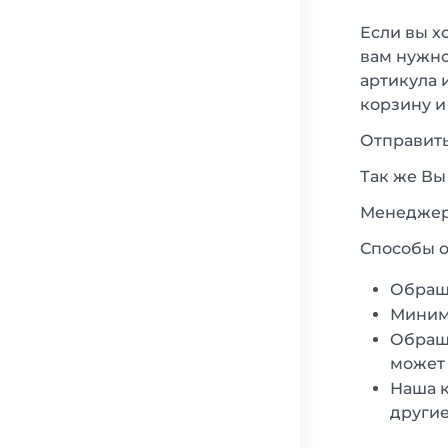
Если вы х
вам нужно
артикула 
корзину и
Отправить
Так же Вы
Менеджеры
Способы о
Обращ
Минима
Обраща
может 
Наша к
другие