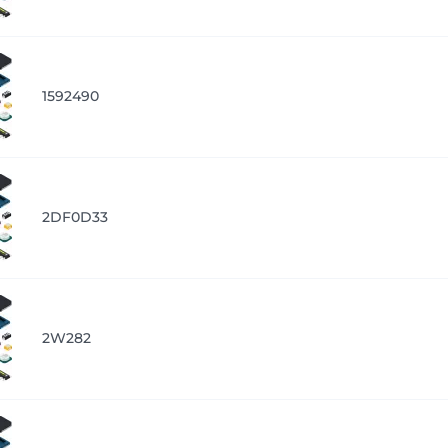
1592490
2DF0D33
2W282