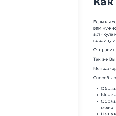
Как
Если вы х
вам нужно
артикула 
корзину и
Отправить
Так же Вы
Менеджеры
Способы о
Обращ
Минима
Обраща
может 
Наша к