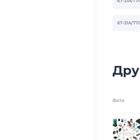
67-31A/T
67-31A/
Дру
Фото