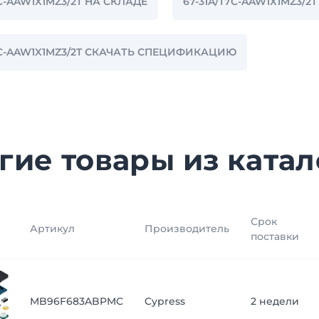
7C-AAW1X1MZ3/2T НА СКЛАДЕ
67-31A/T7C-AAW1X1MZ3/2
T7C-AAW1X1MZ3/2T СКАЧАТЬ СПЕЦИФИКАЦИЮ
гие товары из катал
Срок
Артикул
Производитель
поставки
MB96F683ABPMC
Cypress
2 недели