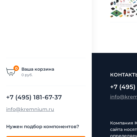
0
Ваша корзина
КОНТАКТ
0
руб.
+7 (495)
+7 (495) 181-67-37
info@kre
info@kremnium.ru
Компания Кр
Нужен подбор компонентов?
сайта нося
определяем