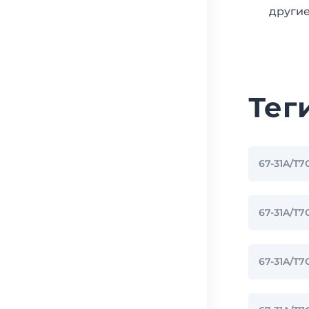
другие
Тег
67-31A/T
67-31A/T
67-31A/T