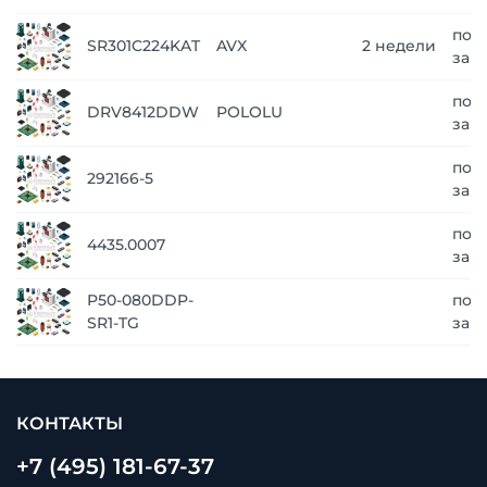
по
SR301C224KAT
AVX
2 недели
зап
по
DRV8412DDW
POLOLU
зап
по
292166-5
зап
по
4435.0007
зап
P50-080DDP-
по
SR1-TG
зап
КОНТАКТЫ
+7 (495) 181-67-37