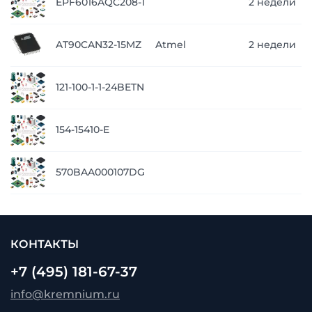
EPF6016AQC208-1
2 недели
AT90CAN32-15MZ
Atmel
2 недели
121-100-1-1-24BETN
154-15410-E
570BAA000107DG
КОНТАКТЫ
+7 (495) 181-67-37
info@kremnium.ru