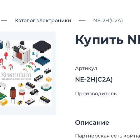
Каталог электроники
NE-2H(C2A)
Купить N
Артикул
NE-2H(C2A)
Производитель
Описание
Партнерская сеть компа