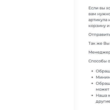
Если вы х
вам нужно
артикула 
корзину и
Отправить
Так же Вы
Менеджеры
Способы о
Обращ
Минима
Обраща
может 
Наша к
другие