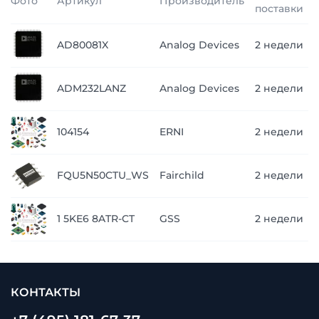
Фото
Артикул
Производитель
поставки
AD80081X
Analog Devices
2 недели
ADM232LANZ
Analog Devices
2 недели
104154
ERNI
2 недели
FQU5N50CTU_WS
Fairchild
2 недели
1 5KE6 8ATR-CT
GSS
2 недели
КОНТАКТЫ