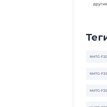
другие
Тег
NMTG-F3
NMTG-F3
NMTG-F3