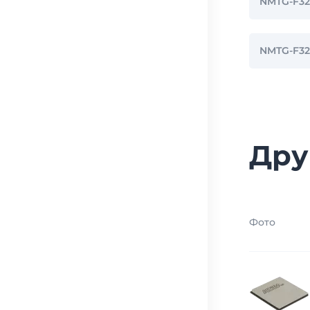
NMTG-F3
NMTG-F3
Дру
Фото