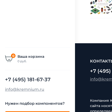
0
Ваша корзина
КОНТАКТ
0
руб.
+7 (495)
+7 (495) 181-67-37
info@kre
info@kremnium.ru
Компания Кр
Нужен подбор компонентов?
сайта нося
определяем