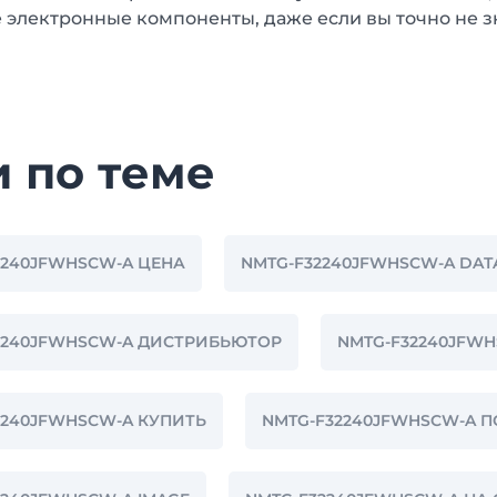
 электронные компоненты, даже если вы точно не з
и по теме
2240JFWHSCW-A ЦЕНА
NMTG-F32240JFWHSCW-A DAT
2240JFWHSCW-A ДИСТРИБЬЮТОР
NMTG-F32240JFW
2240JFWHSCW-A КУПИТЬ
NMTG-F32240JFWHSCW-A 