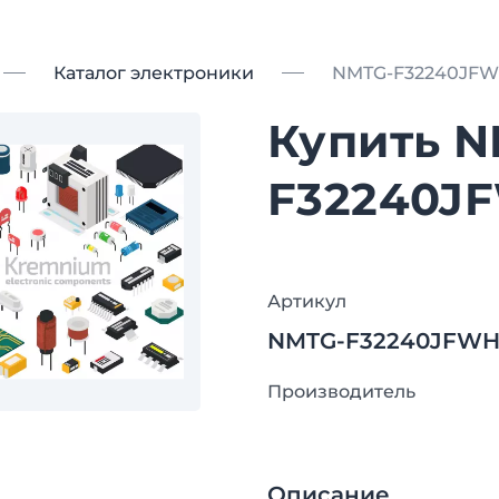
Каталог электроники
NMTG-F32240JF
Купить N
F32240J
Артикул
NMTG-F32240JFW
Производитель
Описание