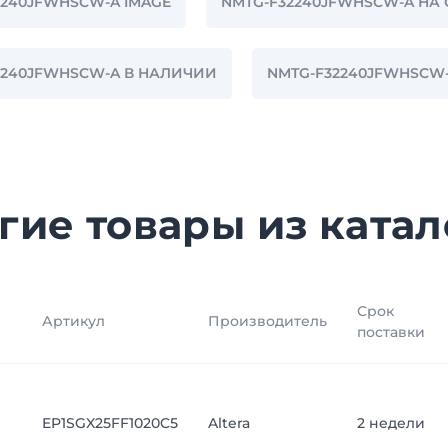
2240JFWHSCW-A IMAGE
NMTG-F32240JFWHSCW-A НА
2240JFWHSCW-A В НАЛИЧИИ
NMTG-F32240JFWHSCW
гие товары из катал
Срок
Артикул
Производитель
поставки
EP1SGX25FF1020C5
Altera
2 недели