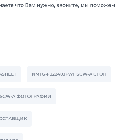
наете что Вам нужно, звоните, мы поможем
ASHEET
NMTG-F32240JFWHSCW-A СТОК
HSCW-A ФОТОГРАФИИ
ПОСТАВЩИК