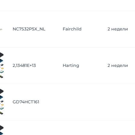
NC7S32P5X_NL
Fairchild
2 недели
2,13481E+13
Harting
2 недели
GD74HCT161