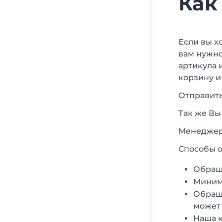
Как
Если вы х
вам нужно
артикула 
корзину и
Отправить
Так же Вы
Менеджеры
Способы о
Обращ
Минима
Обраща
может 
Наша к