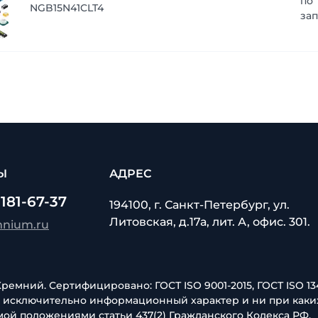
по
NGB15N41CLT4
за
Ы
АДРЕС
 181-67-37
194100, г. Санкт-Петербург, ул.
Литовская, д.17а, лит. А, офис. 301.
mnium.ru
емний. Сертифицировано: ГОСТ ISO 9001-2015, ГОСТ ISO 134
т исключительно информационный характер и ни при каки
ой положениями статьи 437(2) Гражданского Кодекса РФ.