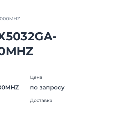
0000MHZ
X5032GA-
00MHZ
Цена
000MHZ
по запросу
Доставка