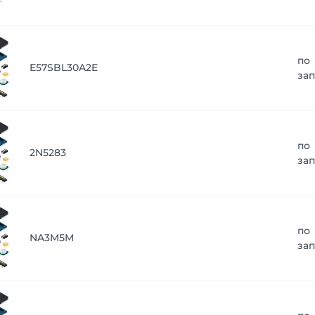
по
E57SBL30A2E
за
по
2N5283
за
по
NA3M5M
за