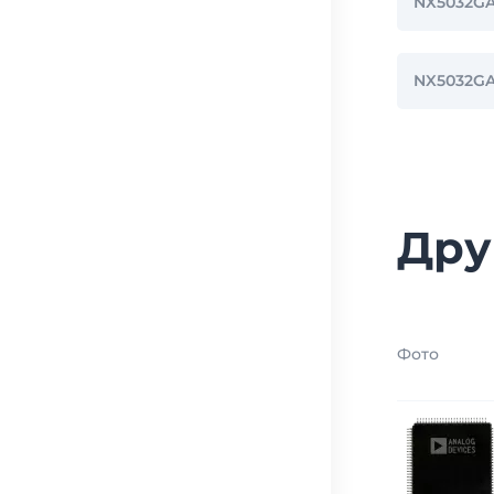
NX5032GA
NX5032G
Дру
Фото