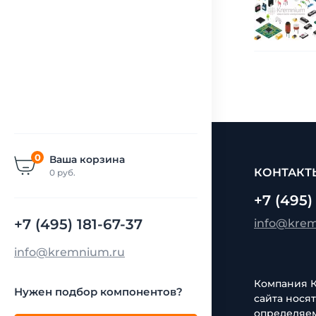
0
Ваша корзина
КОНТАКТ
0
руб.
+7 (495)
+7 (495) 181-67-37
info@kre
info@kremnium.ru
Компания Кр
Нужен подбор компонентов?
сайта нося
определяем