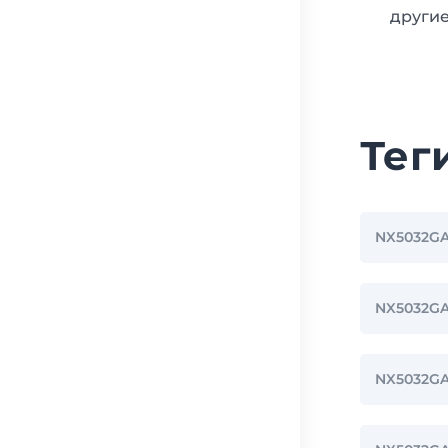
другие
Тег
NX5032GA
NX5032G
NX5032GA