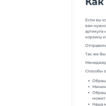
Как
Если вы х
вам нужно
артикула 
корзину и
Отправить
Так же Вы
Менеджеры
Способы о
Обращ
Минима
Обраща
может 
Наша к