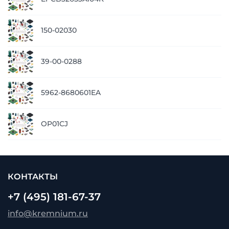
з
п
150-02030
з
п
39-00-0288
з
п
5962-8680601EA
з
п
OP01CJ
з
КОНТАКТЫ
+7 (495) 181-67-37
info@kremnium.ru