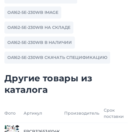
OA162-5E-230WB IMAGE
OA162-5E-230WB НА СКЛАДЕ
OA162-5E-230WB В НАЛИЧИИ
OA162-5E-230WB СКАЧАТЬ СПЕЦИФИКАЦИЮ
Другие товары из
каталога
Срок
Фото
Артикул
Производитель
Ц
поставки
п
EPCB32653A104K