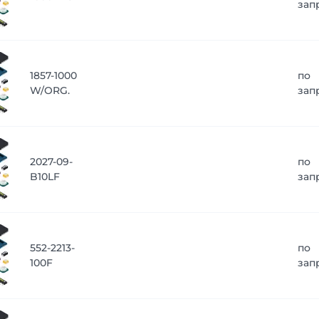
зап
1857-1000
по
W/ORG.
зап
2027-09-
по
B10LF
зап
552-2213-
по
100F
зап