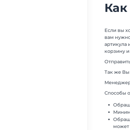
Как
Если вы х
вам нужно
артикула 
корзину и
Отправить
Так же Вы
Менеджеры
Способы о
Обращ
Минима
Обраща
может 