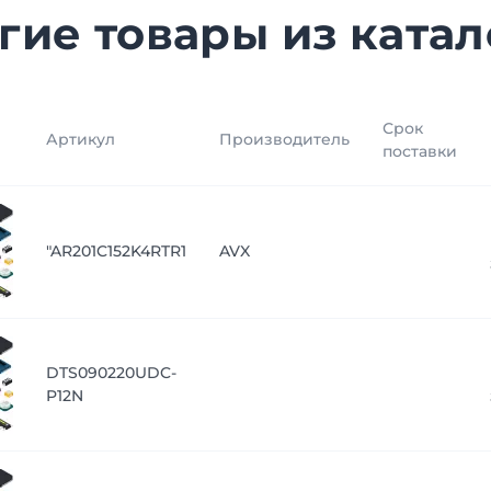
гие товары из катал
Срок
Артикул
Производитель
поставки
"AR201C152K4RTR1
AVX
DTS090220UDC-
P12N