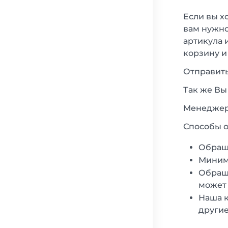
Если вы х
вам нужно
артикула 
корзину и
Отправить
Так же Вы
Менеджеры
Способы о
Обращ
Минима
Обраща
может 
Наша к
другие