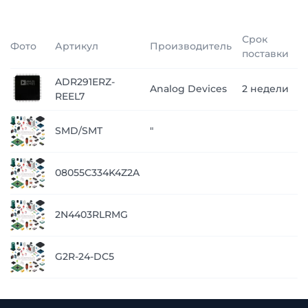
Срок
Фото
Артикул
Производитель
Ц
поставки
ADR291ERZ-
п
Analog Devices
2 недели
REEL7
з
2
SMD/SMT
"
н
п
08055C334K4Z2A
з
п
2N4403RLRMG
з
п
G2R-24-DC5
з