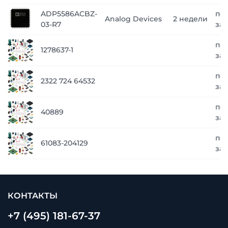
ADP5586ACBZ-
по
Analog Devices
2 недели
03-R7
за
по
1278637-1
за
по
2322 724 64532
за
по
40889
за
по
61083-204129
за
КОНТАКТЫ
+7 (495) 181-67-37