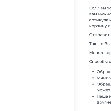
Если вы х
вам нужно
артикула 
корзину и
Отправить
Так же Вы
Менеджеры
Способы о
Обращ
Минима
Обраща
может 
Наша к
другие