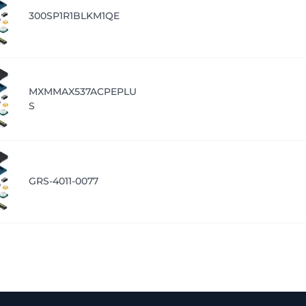
300SP1R1BLKM1QE
MXMMAX537ACPEPLU
S
GRS-4011-0077