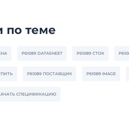
и по теме
ЕНА
P61089 DATASHEET
P61089 СТОК
P61
УПИТЬ
P61089 ПОСТАВЩИК
P61089 IMAGE
СКАЧАТЬ СПЕЦИФИКАЦИЮ