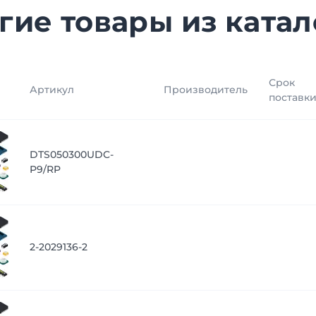
гие товары из катал
Срок
Артикул
Производитель
поставк
DTS050300UDC-
P9/RP
2-2029136-2